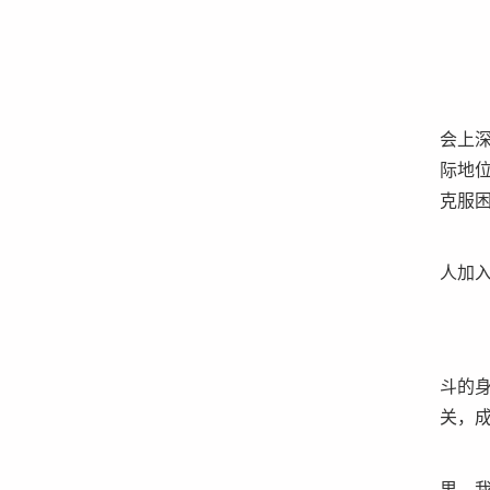
会上
际地
克服
人加
斗的
关，成