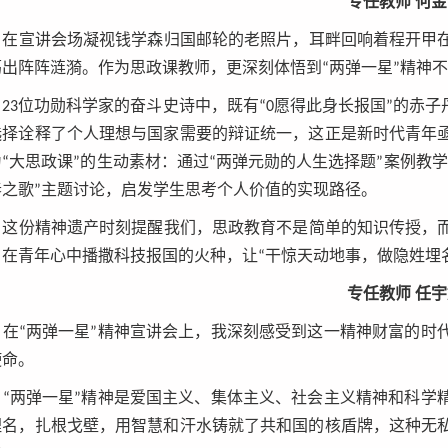
专任教师 何
在宣讲会场凝视钱学森归国邮轮的老照片，耳畔回响着程开甲在
荡出阵阵涟漪。作为思政课教师，更深刻体悟到“两弹一星”精神
23位功勋科学家的奋斗史诗中，既有“0愿得此身长报国”的赤子
选择诠释了个人理想与国家需要的辩证统一，这正是新时代青年
“大思政课”的生动素材：通过“两弹元勋的人生选择题”案例教
春之歌”主题讨论，启发学生思考个人价值的实现路径。
这份精神遗产时刻提醒我们，思政教育不是简单的知识传授，而
，在青年心中播撒科技报国的火种，让“干惊天动地事，做隐姓埋
专任教师 任
在“两弹一星”精神宣讲会上，我深刻感受到这一精神财富的时
使命。
“两弹一星”精神是爱国主义、集体主义、社会主义精神和科学
埋名，扎根戈壁，用智慧和汗水铸就了共和国的核盾牌，这种无