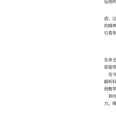
弘扬
迹，
的精
引青
生命
却是
在今
解析
例教
新时
力。