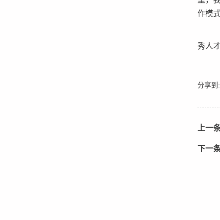
里，
作模
秀人
分享到:
上一
下一