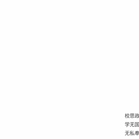
校思
学无
无私