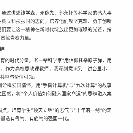
，通过讲述钱学森、邓稼先、郭永怀等科学家的感人事
生树立科技报国的志向，培养他们攻坚克难、勇于创新
我们要让这一精神在新时代绽放出更加璀璨的光芒，指
兴贡献青春力量。
玥婷
教育的时代分量。老一辈科学家“用信仰托举原子弹，用
材。作为高校思政课教师，我深刻意识到：讲台虽小，
感共鸣与价值引领。
诠释爱国情怀，用“手摇计算机”与“九次计算”的故事
生困惑，将“个人价值如何融入国家命运”的思辨融入案
点，培育学生“顶天立地”的志气与“十年磨一剑”的定
兴锻造有骨气、有底气的强国一代。