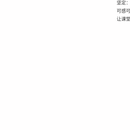
坚定
可感
让课