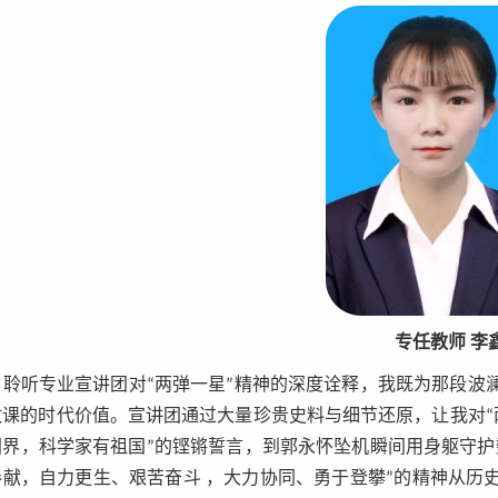
专任教师 李
聆听专业宣讲团对“两弹一星”精神的深度诠释，我既为那段波
政课的时代价值。宣讲团通过大量珍贵史料与细节还原，让我对“
国界，科学家有祖国”的铿锵誓言，到郭永怀坠机瞬间用身躯守护
奉献，自力更生、艰苦奋斗 ，大力协同、勇于登攀”的精神从历