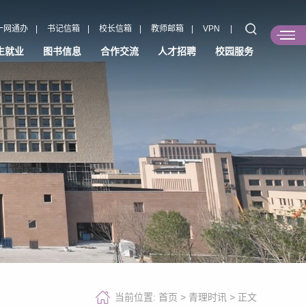
一网通办
|
书记信箱
|
校长信箱
|
教师邮箱
|
VPN
|
生就业
图书信息
合作交流
人才招聘
校园服务
当前位置:
首页
>
青理时讯
>
正文