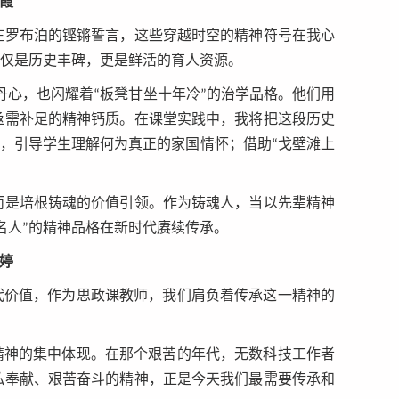
金霞
罗布泊的铿锵誓言，这些穿越时空的精神符号在我心
不仅是历史丰碑，更是鲜活的育人资源。
丹心，也闪耀着“板凳甘坐十年冷”的治学品格。他们用
亟需补足的精神钙质。在课堂实践中，我将把这段历史
学，引导学生理解何为真正的家国情怀；借助“戈壁滩上
是培根铸魂的价值引领。作为铸魂人，当以先辈精神
名人”的精神品格在新时代赓续传承。
宇婷
代价值，作为思政课教师，我们肩负着传承这一精神的
精神的集中体现。在那个艰苦的年代，无数科技工作者
私奉献、艰苦奋斗的精神，正是今天我们最需要传承和