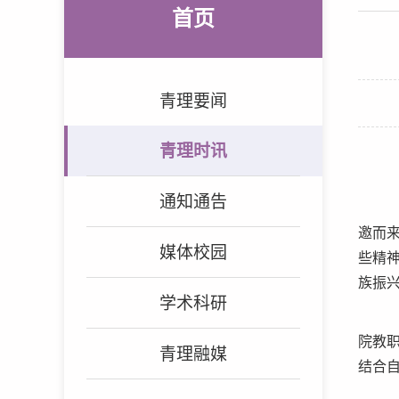
首页
青理要闻
青理时讯
通知通告
邀而来
媒体校园
些精
族振
学术科研
院教
青理融媒
结合