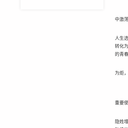
中激
人生
转化为
的青
为炬
重要
隐姓