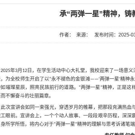
承“两弹一星”精神，铸
作者：
来源：
发布时间：2025-03
2025年3月12日，在学生活动中心大礼堂，我校迎来了一场意
，为全校师生开启了以“永不褪色的金银滩——‘两弹一星’精神
神如璀璨星辰，照亮民族前行的道路。“两弹一星”精神，正是这
兴而不懈奋斗的壮丽篇章。
此次宣讲会如同一束强光，穿透岁月的帷幕，把那段充满热血与
职工眼前。宣讲会上，一个个动人故事、一段段艰辛历程，深深
自身所学所悟，将内心对于“两弹一星”精神的理解与思考诉诸笔