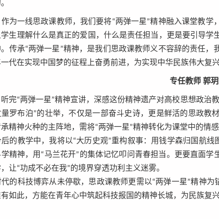
的。
作为一线思政课教师，我们要将“两弹一星”精神融入课堂教学
让学生理解什么是真正的爱国，什么是责任担当，更是要引导学
神。传承“两弹一星”精神，是我们思政课教师义不容辞的责任，
年一代在实现中国梦的征程上奋勇前进，为实现中华民族伟大复
专任教师 郭
听完“两弹一星”精神宣讲，深感这份精神遗产对高校思想政治
丈量罗布泊”的壮举，不仅是一部奋斗史诗，更是鲜活的思政教
传承精神火种的主阵地，需将“两弹一星”精神转化为课堂中的情
后的教学中，我将以“大历史观”重构叙事：用钱学森归国航线图
科学精神，用“马兰花开”的集体记忆叩问青春担当。更要直面学
学，让“功成不必在我”的境界穿透功利主义迷雾。
代的科技博弈从未停歇，思政课教师更需以“两弹一星”精神为锚
唯有如此，方能在青年心中筑起科技报国的精神长城，为民族复