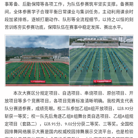
事筹备、后勤保障等各项工作，为队伍参赛筑牢坚实支撑。备赛期
间，全体参赛学子合理平衡日常课业与集训任务，主动利用课余时
段加紧排练，逐帧打磨动作、队形等全流程细节，以持之以恒的刻
苦训练夯实参赛功底，保障队伍在赛事中稳定发挥、赛出水平。
本次大赛区分规定项目、自选项目、串烧项目、原创项目、开
放项目等多个竞赛项目，各项目竞赛标准清晰明确。我校两支代表
队分赛道参赛，成绩亮眼。校二队参加乙组B组开放项目，以8.93分
斩获一等奖；校一队先后角逐乙组B组舞台类自选项目、乙组A组规
定项目（套路二），以8.91分、9.02分分获二等奖、三等奖。全国校
园排舞网络展示大赛是国内权威校园排舞展示交流平台，也是检验