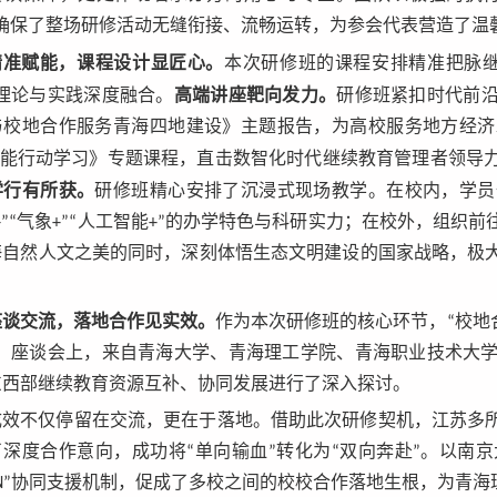
，确保了整场研修活动无缝衔接、流畅运转，为参会代表营造了温
精准赋能，课程设计显匠心
。
本次研修班的课程安排精准把脉继
高端讲座靶向发力。
，理论与实践深度融合。
研修班紧扣时代前
与校地合作服务青海四地建设》主题报告，为高校服务地方经济
I赋能行动学习》专题课程，直击数智化时代继续教育管理者领导
学行有所获。
研修班精心安排了沉浸式现场教学。在校内，学员
+”“气象+”“人工智能+”的办学特色与科研实力；在校外，组
海自然人文之美的同时，深刻体悟生态文明建设的国家战略，极
座谈交流，落地合作见实效
。
作为本次研修班的核心环节，“校地
”。座谈会上，来自青海大学、青海理工学院、青海职业技术大
东西部继续教育资源互补、协同发展进行了深入探讨。
成效不仅停留在交流，更在于落地。借助此次研修契机，江苏多
了深度合作意向，成功将“单向输血”转化为“双向奔赴”。以南
3+N”协同支援机制，促成了多校之间的校校合作落地生根，为青