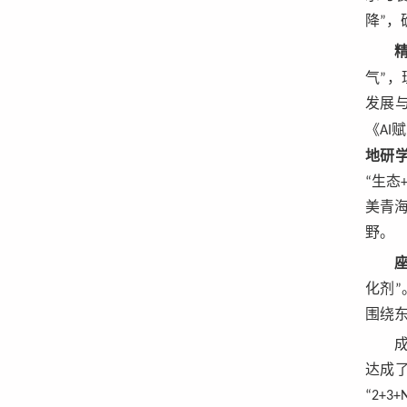
降”
气”
发展
《A
地研
“生态
美青
野。
化剂
围绕
达成
“2+