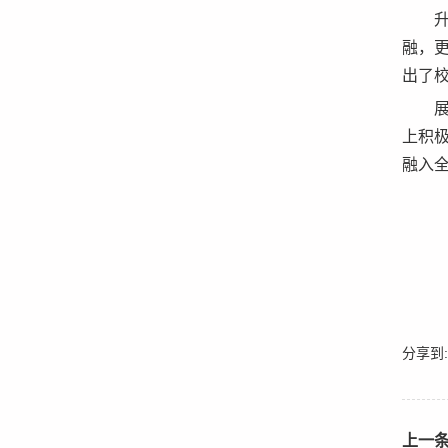
融，
出了
上积
融入
分享到:
上一