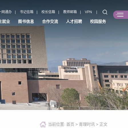
一网通办
|
书记信箱
|
校长信箱
|
教师邮箱
|
VPN
|
生就业
图书信息
合作交流
人才招聘
校园服务
当前位置:
首页
>
青理时讯
>
正文