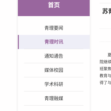
首页
苏
青理要闻
青理时讯
通知通告
院继
班聚
媒体校园
教育
得了
学术科研
青理融媒