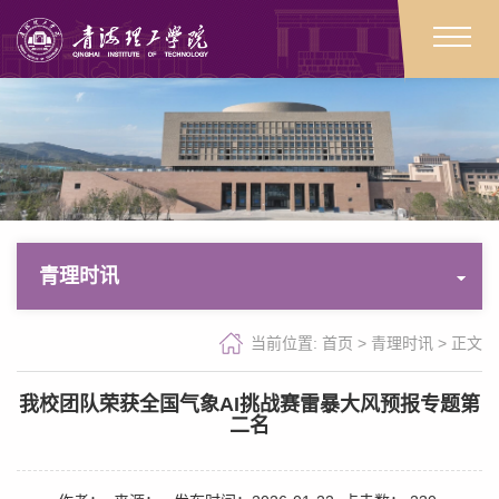
青理时讯
当前位置:
首页
>
青理时讯
>
正文
我校团队荣获全国气象AI挑战赛雷暴大风预报专题第
二名