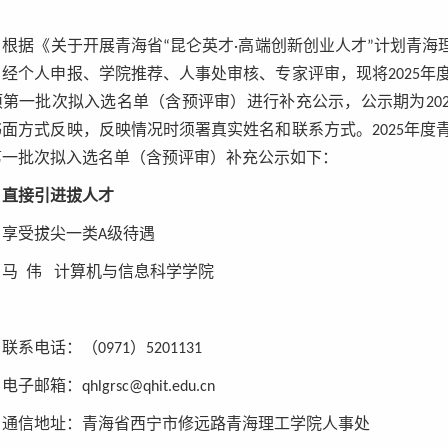
根据《关于开展
青海省
“昆仑英才·高端创新创业人才”计划
青海理
，经个人申报、学院推荐、人事处审核、
专家评审，现将
202
5
年
项第一批次拟入选名单（含预评审）进行补充公示，
公示期为
20
书面方式反映，反映情况时须署真实姓名和联系方式。
2025
年度
第一批次拟入选名单
（含预评审）补充公示如下：
直接
引进
拔
人才
享受拔尖一类
A
级待遇
马
伟
计算机与信息科学学院
联系电话：（
0971
）
5201131
电子邮箱：
qhlgrsc@qhit.edu.cn
通信地址：青海省西宁市修远路青海理工学院人事处