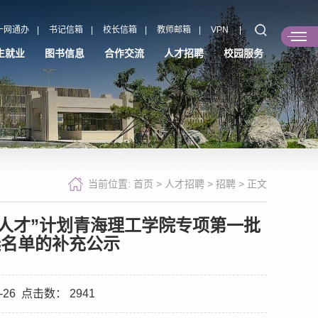
一网通办
|
书记信箱
|
校长信箱
|
教师邮箱
|
VPN
|
生就业
图书信息
合作交流
人才招聘
校园服务
当前位置:
首页
>
人才招聘
>
招聘
>
正文
业人才”计划青海理工学院专项第一批
选名单的补充公示
-26
点击数：
2941