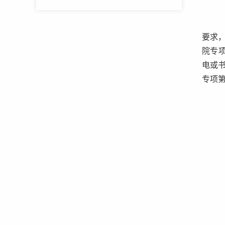
要求
院专
电或
专项