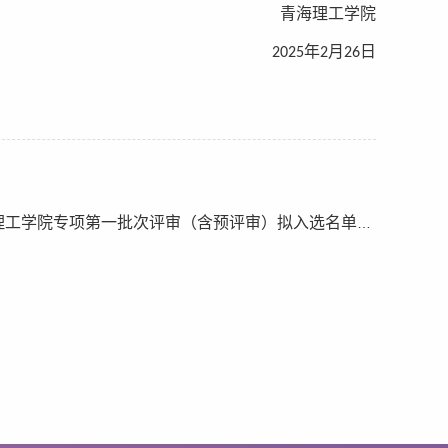
青海理工学院
2
02
5
年
2
月
26
日
理工学院专项第一批次评审（含预评审）拟入选名单的公示